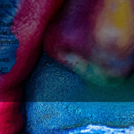
icht
en,
Texte,
und ein
rtvoll!
was
zen