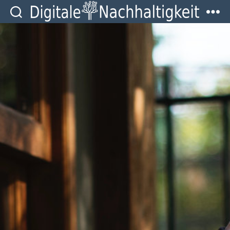
Digitale
Nachhaltigkeit