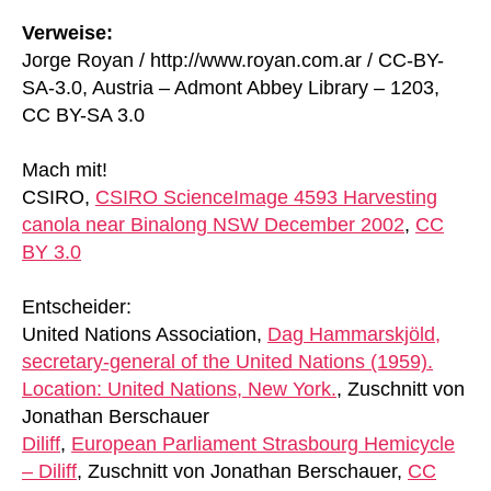
Verweise:
Jorge Royan / http://www.royan.com.ar / CC-BY-
SA-3.0, Austria – Admont Abbey Library – 1203,
CC BY-SA 3.0
Mach mit!
CSIRO,
CSIRO ScienceImage 4593 Harvesting
canola near Binalong NSW December 2002
,
CC
BY 3.0
Entscheider:
United Nations Association,
Dag Hammarskjöld,
secretary-general of the United Nations (1959).
Location: United Nations, New York.
, Zuschnitt von
Jonathan Berschauer
Diliff
,
European Parliament Strasbourg Hemicycle
– Diliff
, Zuschnitt von Jonathan Berschauer,
CC