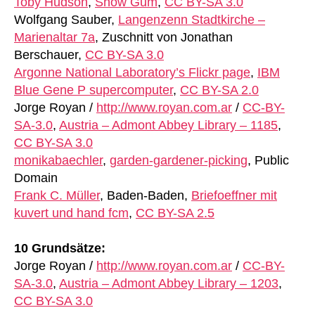
Toby Hudson
,
Snow Gum
,
CC BY-SA 3.0
Wolfgang Sauber,
Langenzenn Stadtkirche –
Marienaltar 7a
, Zuschnitt von Jonathan
Berschauer,
CC BY-SA 3.0
Argonne National Laboratory’s Flickr page
,
IBM
Blue Gene P supercomputer
,
CC BY-SA 2.0
Jorge Royan /
http://www.royan.com.ar
/
CC-BY-
SA-3.0
,
Austria – Admont Abbey Library – 1185
,
CC BY-SA 3.0
monikabaechler
,
garden-gardener-picking
, Public
Domain
Frank C. Müller
, Baden-Baden,
Briefoeffner mit
kuvert und hand fcm
,
CC BY-SA 2.5
10 Grundsätze:
Jorge Royan /
http://www.royan.com.ar
/
CC-BY-
SA-3.0
,
Austria – Admont Abbey Library – 1203
,
CC BY-SA 3.0