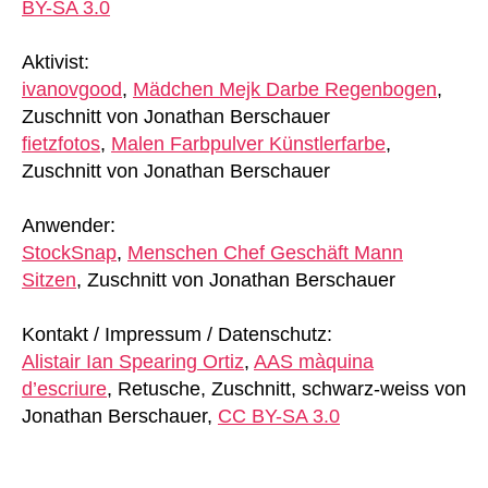
BY-SA 3.0
Aktivist:
ivanovgood
,
Mädchen Mejk Darbe Regenbogen
,
Zuschnitt von Jonathan Berschauer
fietzfotos
,
Malen Farbpulver Künstlerfarbe
,
Zuschnitt von Jonathan Berschauer
Anwender:
StockSnap
,
Menschen Chef Geschäft Mann
Sitzen
, Zuschnitt von Jonathan Berschauer
Kontakt / Impressum / Datenschutz:
Alistair Ian Spearing Ortiz
,
AAS màquina
d’escriure
, Retusche, Zuschnitt, schwarz-weiss von
Jonathan Berschauer,
CC BY-SA 3.0