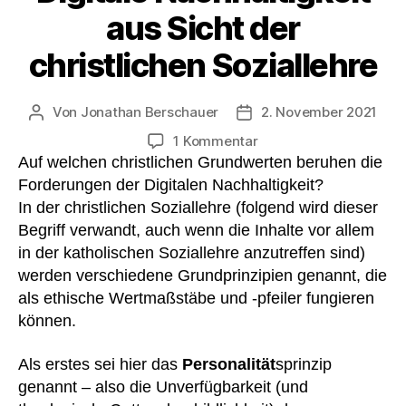
aus Sicht der
christlichen Soziallehre
Von
Jonathan Berschauer
2. November 2021
Beitragsautor
Veröffentlichungsdatum
zu
1 Kommentar
Digitale
Auf welchen christlichen Grundwerten beruhen die
Nachhaltigkeit
Forderungen der Digitalen Nachhaltigkeit?
aus
In der christlichen Soziallehre (folgend wird dieser
Sicht
Begriff verwandt, auch wenn die Inhalte vor allem
der
in der katholischen Soziallehre anzutreffen sind)
christlichen
werden verschiedene Grundprinzipien genannt, die
Soziallehre
als ethische Wertmaßstäbe und -pfeiler fungieren
können.
Als erstes sei hier das
Personalität
sprinzip
genannt – also die Unverfügbarkeit (und